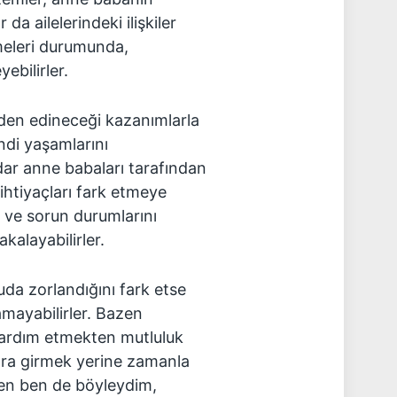
 da ailelerindeki ilişkiler
meleri durumunda,
ebilirler.
erden edineceği kazanımlarla
endi yaşamlarını
dar anne babaları tarafından
ihtiyaçları fark etmeye
e ve sorun durumlarını
kalayabilirler.
uda zorlandığını fark etse
amayabilirler. Bazen
yardım etmekten mutluluk
lara girmek yerine zamanla
ken ben de böyleydim,