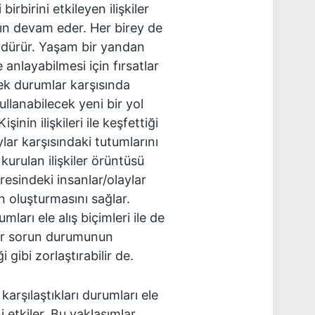
birbirini etkileyen ilişkiler
ın devam eder. Her birey de
ürdürür. Yaşam bir yandan
e anlayabilmesi için fırsatlar
cek durumlar karşısında
kullanabilecek yeni bir yol
inin ilişkileri ile keşfettiği
lar karşısındaki tutumlarını
kurulan ilişkiler örüntüsü
resindeki insanlar/olaylar
n oluşturmasını sağlar.
mları ele alış biçimleri ile de
 bir sorun durumunun
ibi zorlaştırabilir de.
arşılaştıkları durumları ele
i etkiler. Bu yaklaşımlar