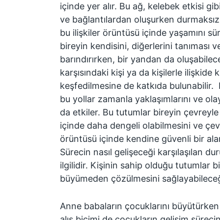
içinde yer alır. Bu ağ, kelebek etkisi gibi 
ve bağlantılardan oluşurken durmaksız
bu ilişkiler örüntüsü içinde yaşamını s
bireyin kendisini, diğerlerini tanıması v
barındırırken, bir yandan da oluşabile
karşısındaki kişi ya da kişilerle ilişkide 
keşfedilmesine de katkıda bulunabilir. Kiş
bu yollar zamanla yaklaşımlarını ve olay
da etkiler. Bu tutumlar bireyin çevreyle 
içinde daha dengeli olabilmesini ve çev
örüntüsü içinde kendine güvenli bir ala
Sürecin nasıl gelişeceği karşılaşılan duru
ilgilidir. Kişinin sahip olduğu tutumlar
büyümeden çözülmesini sağlayabileceği g
Anne babaların çocuklarını büyütürken k
alış biçimi de çocukların gelişim sürecin