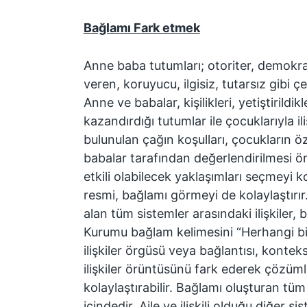
Bağlamı Fark etmek
Anne baba tutumları; otoriter, demokra
veren, koruyucu, ilgisiz, tutarsız gibi çeşi
Anne ve babalar, kişilikleri, yetiştirildik
kazandırdığı tutumlar ile çocuklarıyla ili
bulunulan çağın koşulları, çocukların öze
babalar tarafından değerlendirilmesi 
etkili olabilecek yaklaşımları seçmeyi k
resmi, bağlamı görmeyi de kolaylaştırır
alan tüm sistemler arasındaki ilişkiler, 
Kurumu bağlam kelimesini “Herhangi bir
ilişkiler örgüsü veya bağlantısı, kontek
ilişkiler örüntüsünü fark ederek çözüm
kolaylaştırabilir. Bağlamı oluşturan tüm 
içindedir. Aile ve ilişkili olduğu diğer 