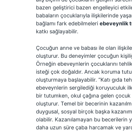
bazen geliştirici bazen engelleyici etkil
babaların çocuklarıyla ilişkilerinde yaş
bağlamı fark edebilmeleri
ebeveynlik t
katkı sağlayabilir.
Çocuğun anne ve babası ile olan ilişkile
oluşturur. Bu deneyimler çocuğun kişiliğ
Örneğin ebeveynlerin çocuklarını tehl
isteği çok doğaldır. Ancak koruma tutu
oluşturmaya başlayabilir. “Katı gıda tehl
ebeveynlerin sergilediği koruyuculuk ilk
bir tutumken, okul çağına gelen çocuk i
oluşturur. Temel bir becerinin kazanılma
duygusal, sosyal birçok başka kazanı
olabilir. Kazanılamayan bu becerilerin 
daha uzun süre çaba harcamak ve yard