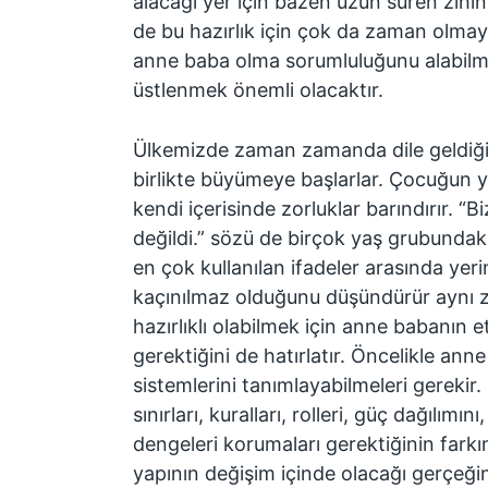
alacağı yer için bazen uzun süren zihins
de bu hazırlık için çok da zaman olmaya
anne baba olma sorumluluğunu alabilme
üstlenmek önemli olacaktır.
Ülkemizde zaman zamanda dile geldiği g
birlikte büyümeye başlarlar. Çocuğun yet
kendi içerisinde zorluklar barındırır. 
değildi.” sözü de birçok yaş grubundak
en çok kullanılan ifadeler arasında yerin
kaçınılmaz olduğunu düşündürür aynı
hazırlıklı olabilmek için anne babanın et
gerektiğini de hatırlatır. Öncelikle ann
sistemlerini tanımlayabilmeleri gerekir. 
sınırları, kuralları, rolleri, güç dağılımını
dengeleri korumaları gerektiğinin farkı
yapının değişim içinde olacağı gerçeğ