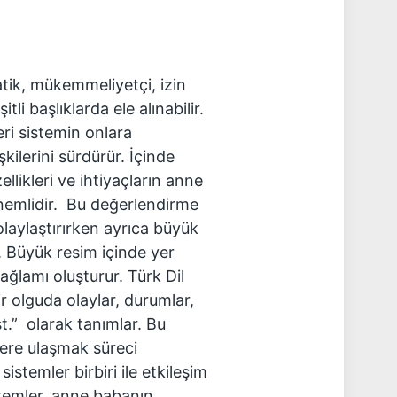
tik, mükemmeliyetçi, izin
tli başlıklarda ele alınabilir.
leri sistemin onlara
şkilerini sürdürür. İçinde
llikleri ve ihtiyaçların anne
önemlidir. Bu değerlendirme
olaylaştırırken ayrıca büyük
. Büyük resim içinde yer
bağlamı oluşturur. Türk Dil
 olguda olaylar, durumlar,
st.” olarak tanımlar. Bu
lere ulaşmak süreci
sistemler birbiri ile etkileşim
sistemler, anne babanın