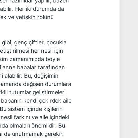
el hazırlıklar yapılır, bazen
bilir. Her iki durumda da
k ve yetişkin rolünü
ibi, genç çiftler, çocukla
iştirilmesi her nesil için
“Bizim zamanımızda böyle
i anne babalar tarafından
i alabilir. Bu, değişimin
 zamanda değişen durumlara
kili tutumlar geliştirmeleri
e babanın kendi çekirdek aile
Bu sistem içinde kişilerin
, nesil farkını ve aile içindeki
nda olmaları önemlidir. Bu
ini de unutmamak gerekir.