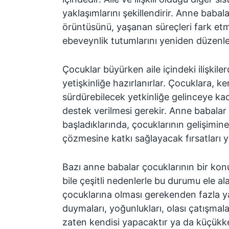
yaklaşımlarını şekillendirir. Anne babalar
örüntüsünü, yaşanan süreçleri fark et
ebeveynlik tutumlarını yeniden düzenley
Çocuklar büyürken aile içindeki ilişkil
yetişkinliğe hazırlanırlar. Çocuklara, k
sürdürebilecek yetkinliğe gelinceye ka
destek verilmesi gerekir. Anne babalar 
başladıklarında, çocuklarının gelişimin
çözmesine katkı sağlayacak fırsatları ya
Bazı anne babalar çocuklarının bir kon
bile çeşitli nedenlerle bu durumu ele al
çocuklarına olması gerekenden fazla 
duymaları, yoğunlukları, olası çatışma
zaten kendisi yapacaktır ya da küçük