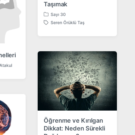
Taşımak
Sayı 30
P
Seren Örüklü Taş
o
T
s
a
t
g
e
g
d
e
elleri
i
d
n
w
Atakul
i
t
h
Öğrenme ve Kırılgan
Dikkat: Neden Sürekli