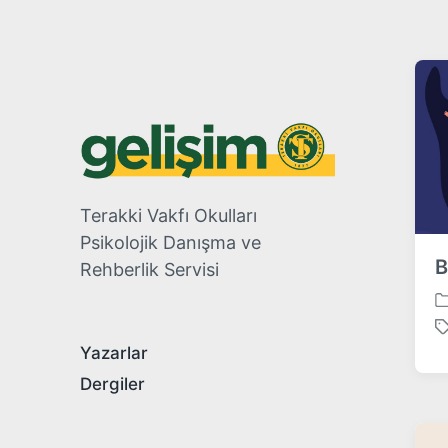
Terakki Vakfı Okulları
Psikolojik Danışma ve
B
Rehberlik Servisi
P
o
T
s
Yazarlar
a
t
g
Dergiler
e
g
d
e
i
d