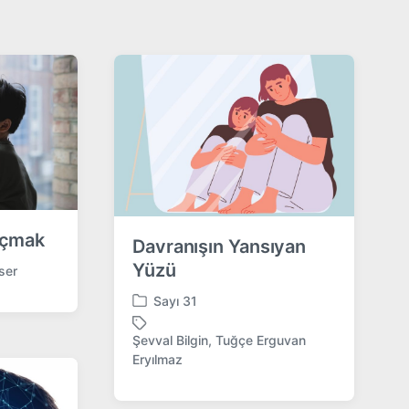
Açmak
Davranışın Yansıyan
Yüzü
ser
Sayı 31
P
o
Şevval Bilgin
,
Tuğçe Erguvan
s
T
Eryılmaz
t
a
e
g
d
g