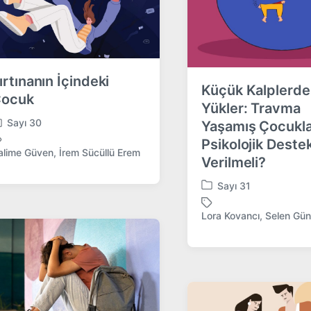
ırtınanın İçindeki
Küçük Kalplerde
ocuk
Yükler: Travma
Sayı 30
Yaşamış Çocukl
Psikolojik Destek
alime Güven
,
İrem Sücüllü Erem
Verilmeli?
Sayı 31
P
o
Lora Kovancı
,
Selen Gün
T
s
a
t
g
e
g
d
e
i
d
n
w