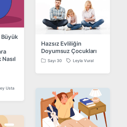
n
i
t
h
 Büyük
Hazsız Evliliğin
Doyumsuz Çocukları
ara
 Nasıl
Sayı 30
Leyla Vural
P
T
o
a
s
g
t
g
e
e
ey Usta
d
d
i
w
n
i
t
h