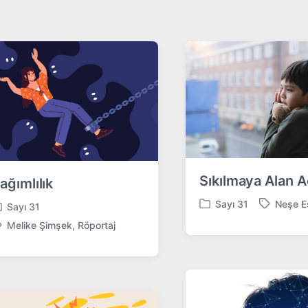
Sıkılmaya Alan 
ağımlılık
Sayı 31
Neşe E
Sayı 31
P
T
o
a
Melike Şimşek
,
Röportaj
s
g
t
g
e
e
d
d
i
w