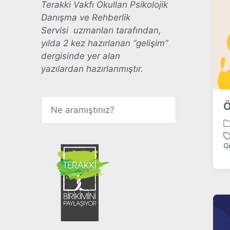
Terakki Vakfı Okulları Psikolojik
n
w
Danışma ve Rehberlik
i
t
Servisi uzmanları tarafından,
h
yılda 2 kez hazırlanan “gelişim”
dergisinde yer alan
yazılardan hazırlanmıştır.
A
Ö
r
a
P
o
G
T
s
a
t
g
e
g
d
e
i
d
n
w
i