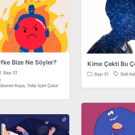
n
i
t
h
fke Bize Ne Söyler?
Kime Çekti Bu 
Sayı 31
Sayı 31
Doli Ad
P
T
o
a
ülseren Kaya
,
Yeliz İçen Çutur
s
g
t
g
e
e
d
d
i
w
n
i
t
h