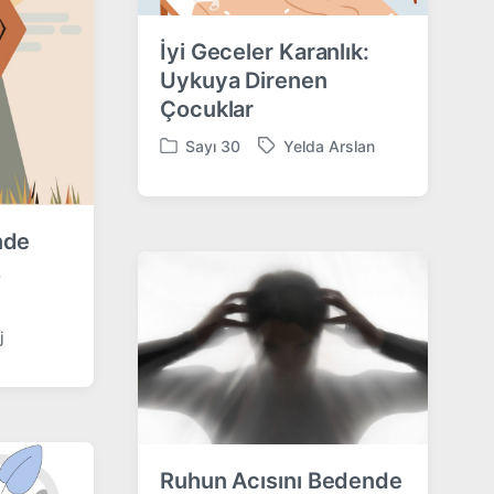
İyi Geceler Karanlık:
Uykuya Direnen
Çocuklar
Sayı 30
Yelda Arslan
P
T
o
a
s
g
t
g
nde
e
e
z
d
d
i
w
n
i
j
t
h
Ruhun Acısını Bedende