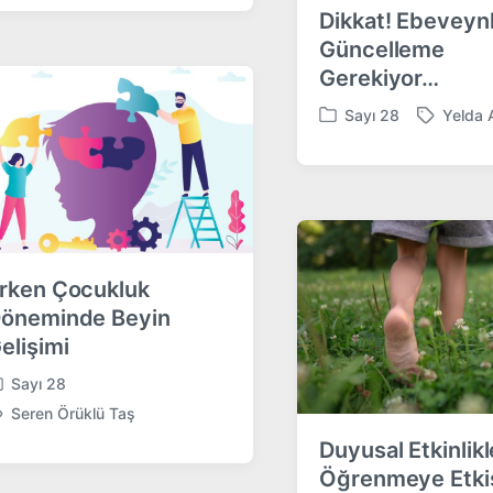
Dikkat! Ebeveynl
Güncelleme
Gerekiyor…
Sayı 28
Yelda 
P
T
o
a
s
g
t
g
e
e
d
d
i
w
rken Çocukluk
n
i
t
öneminde Beyin
h
elişimi
Sayı 28
Seren Örüklü Taş
Duyusal Etkinlikl
Öğrenmeye Etki