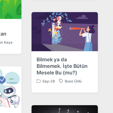
s
g
t
g
e
e
d
d
i
w
n
i
t
arı
h
en Kaya
Bilmek ya da
Bilmemek. İşte Bütün
Mesele Bu (mu?)
Sayı 28
Buse Ünlü
P
T
o
a
s
g
t
g
e
e
d
d