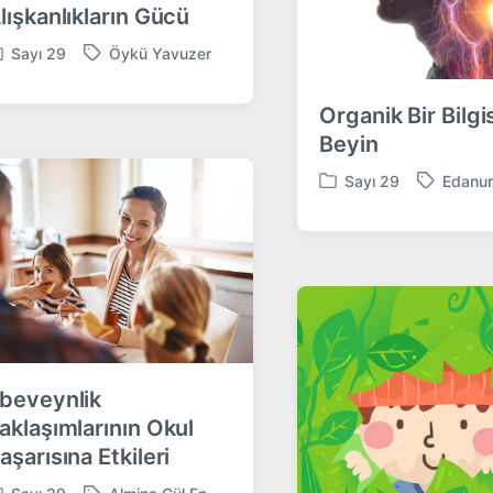
lışkanlıkların Gücü
Sayı 29
Öykü Yavuzer
T
a
g
Organik Bir Bilgi
g
Beyin
e
d
Sayı 29
Edanur
P
T
w
o
a
i
s
g
t
t
g
h
e
e
d
d
i
w
n
i
t
beveynlik
h
aklaşımlarının Okul
aşarısına Etkileri