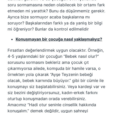
soru sormamasına neden olabilecek bir ortamı fark
etmeden mi yarattık? Bunu da düşünmemiz gerekir.
Ayrıca bize sormuyor acaba başkalarına mı
soruyor? Başkalarından farklı ya da yanlış bir bilgi
mi öğreniyor? Bunlar da kontrol edilmelidir
Konuşmayan bir çocuğa nasıl yaklaşmalıyız?
Fırsatları değerlendirmek uygun olacaktır. Örneğin,
4-5 yaşlarındaki bir çocuğun “Bebek nasıl olur?”
sorusunu sormasını bekleriz ama çocuk çıt
çıkarmıyorsa ailede, komşuda bir hamile varsa, o
örnekten yola çıkarak “Ayşe Teyzenin bebeği
olacak, bebek karnında büyüyor.” gibi bir cümle ile
konuşmayı siz başlatabilirsiniz. Veya kardeşi var ve
siz bezini değiştiriyorsunuz, kadın-erkek farkını
oturtup konuşmadan orada verebilirsiniz.
Amacımız “Hadi otur seninle cinsellik hakkında
konuşalım.” demek değildir, uygun sahneyi