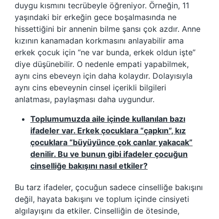
duygu kısmını tecrübeyle öğreniyor. Örneğin, 11
yaşındaki bir erkeğin gece boşalmasında ne
hissettiğini bir annenin bilme şansı çok azdır. Anne
kızının kanamadan korkmasını anlayabilir ama
erkek çocuk için “ne var bunda, erkek oldun işte”
diye düşünebilir. O nedenle empati yapabilmek,
aynı cins ebeveyn için daha kolaydır. Dolayısıyla
aynı cins ebeveynin cinsel içerikli bilgileri
anlatması, paylaşması daha uygundur.
Toplumumuzda aile içinde kullanılan bazı
ifadeler var. Erkek çocuklara “çapkın”, kız
çocuklara “büyüyünce çok canlar yakacak”
denilir. Bu ve bunun gibi ifadeler çocuğun
cinselliğe bakışını nasıl etkiler?
Bu tarz ifadeler, çocuğun sadece cinselliğe bakışını
değil, hayata bakışını ve toplum içinde cinsiyeti
algılayışını da etkiler. Cinselliğin de ötesinde,