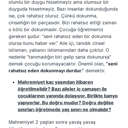
olumlu bir duygu hissetmeyiz ama olumsuz bir
duyguda hissetmeyiz. Bazı insanlar dokunduğunda
ise, çok rahatsız oluruz. Çünkü dokunma,
cinselliğin bir parçasıdır. Bizi rahatsız ettiği zaman
o kötü bir dokunmadır. Çocuğa öğretmemiz
gereken şudur: “seni rahatsız eden bir dokunma
olursa bunu haber ver.” Aile içi, tanıdık cinsel
istismarı, yabancı istismarından daha çoktur. O
nedenle “tanımadığın biri gelip sana dokunursa”
demek çocuğu korumayacaktır. Önemli olan,
“seni
rahatsız eden dokunmayı durdur.”
demektir.
Mahremiyet kaç yaşından itibaren
öğretilmelidir? Bazı aileler iç çamaşırı ile
çocuklarının yanında dolaşıyor. Birlikte banyo
yapıyorlar. Bu doğru mudur? Doğru değilse
sınırları öğretmede yaş sınırı ne olmalıdır?
Mahremiyet 2 yaştan sonra yavaş yavaş