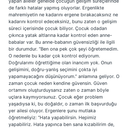
yapan aileler genelde çocuğun gelişim süreçlerinde
de farklı hatalar yapmış oluyorlar. Ergenlikte
mahremiyetin ne kadarını ergene bırakacaksınız ne
kadarını kontrol edeceksiniz, bunu zaten o gelişim
süreci içerisinde çocuk biliyor. Çocuk odadan
çıkınca yatak altlarına kadar kontrol eden anne-
babalar var. Bu anne-babanın güvensizliği ile ilgili
bir durumdur. “Ben ona pek çok şeyi öğretemedim.
O nedenle bu kadar çok kontrol ediyorum.
Doğrularımı öğrettiğime olan inancım yok. Onun
gelişimini, doğru-yanlış seçimini çokta iyi
yapamayacağını düşünüyorum.” anlamına geliyor. O
zaman çocuk neden kendine güvensin. Güven
ortamını oluşturduysanız zaten o zaman böyle
uçlara kaymıyorsunuz. Çocuk eğer problem
yaşadıysa ki, bu doğaldır, o zaman ilk başvurduğu
yer ailesi oluyor. Ergenlere şunu mutlaka
öğretmeliyiz: “Hata yapabilirsin. Hepimiz
yapabiliriz. Hata yapınca ben sana kızabilirim de,