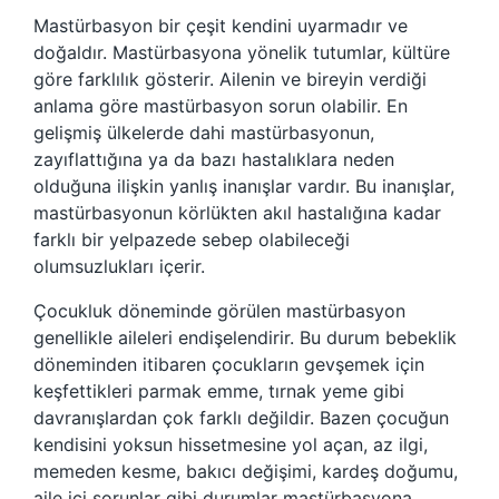
Mastürbasyon bir çeşit kendini uyarmadır ve
doğaldır. Mastürbasyona yönelik tutumlar, kültüre
göre farklılık gösterir. Ailenin ve bireyin verdiği
anlama göre mastürbasyon sorun olabilir. En
gelişmiş ülkelerde dahi mastürbasyonun,
zayıflattığına ya da bazı hastalıklara neden
olduğuna ilişkin yanlış inanışlar vardır. Bu inanışlar,
mastürbasyonun körlükten akıl hastalığına kadar
farklı bir yelpazede sebep olabileceği
olumsuzlukları içerir.
Çocukluk döneminde görülen mastürbasyon
genellikle aileleri endişelendirir. Bu durum bebeklik
döneminden itibaren çocukların gevşemek için
keşfettikleri parmak emme, tırnak yeme gibi
davranışlardan çok farklı değildir. Bazen çocuğun
kendisini yoksun hissetmesine yol açan, az ilgi,
memeden kesme, bakıcı değişimi, kardeş doğumu,
aile içi sorunlar gibi durumlar mastürbasyona