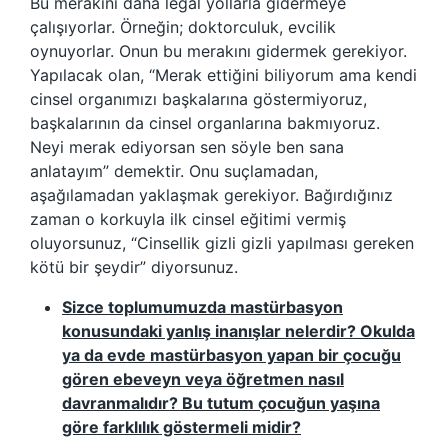
Bu merakını daha legal yollarla gidermeye
çalışıyorlar. Örneğin; doktorculuk, evcilik
oynuyorlar. Onun bu merakını gidermek gerekiyor.
Yapılacak olan, “Merak ettiğini biliyorum ama kendi
cinsel organımızı başkalarına göstermiyoruz,
başkalarının da cinsel organlarına bakmıyoruz.
Neyi merak ediyorsan sen söyle ben sana
anlatayım” demektir. Onu suçlamadan,
aşağılamadan yaklaşmak gerekiyor. Bağırdığınız
zaman o korkuyla ilk cinsel eğitimi vermiş
oluyorsunuz, “Cinsellik gizli gizli yapılması gereken
kötü bir şeydir” diyorsunuz.
Sizce toplumumuzda mastürbasyon
konusundaki yanlış inanışlar nelerdir? Okulda
ya da evde mastürbasyon yapan bir çocuğu
gören ebeveyn veya öğretmen nasıl
davranmalıdır? Bu tutum çocuğun yaşına
göre farklılık göstermeli midir?