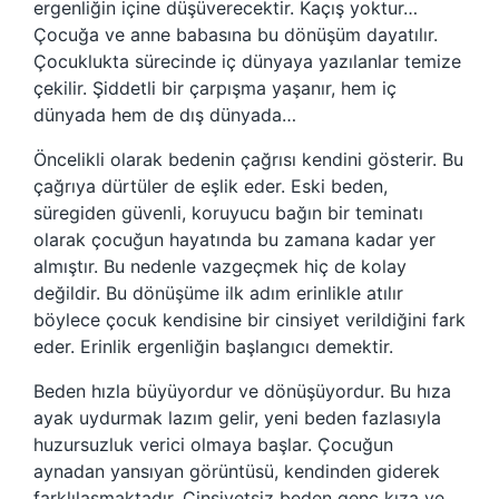
ergenliğin içine düşüverecektir. Kaçış yoktur…
Çocuğa ve anne babasına bu dönüşüm dayatılır.
Çocuklukta sürecinde iç dünyaya yazılanlar temize
çekilir. Şiddetli bir çarpışma yaşanır, hem iç
dünyada hem de dış dünyada…
Öncelikli olarak bedenin çağrısı kendini gösterir. Bu
çağrıya dürtüler de eşlik eder. Eski beden,
süregiden güvenli, koruyucu bağın bir teminatı
olarak çocuğun hayatında bu zamana kadar yer
almıştır. Bu nedenle vazgeçmek hiç de kolay
değildir. Bu dönüşüme ilk adım erinlikle atılır
böylece çocuk kendisine bir cinsiyet verildiğini fark
eder. Erinlik ergenliğin başlangıcı demektir.
Beden hızla büyüyordur ve dönüşüyordur. Bu hıza
ayak uydurmak lazım gelir, yeni beden fazlasıyla
huzursuzluk verici olmaya başlar. Çocuğun
aynadan yansıyan görüntüsü, kendinden giderek
farklılaşmaktadır. Cinsiyetsiz beden genç kıza ve