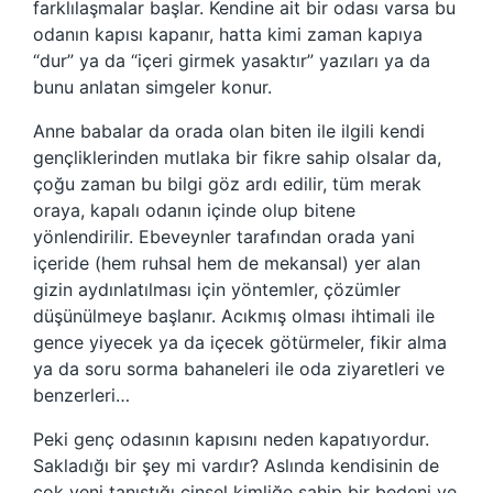
farklılaşmalar başlar. Kendine ait bir odası varsa bu
odanın kapısı kapanır, hatta kimi zaman kapıya
“dur” ya da “içeri girmek yasaktır” yazıları ya da
bunu anlatan simgeler konur.
Anne babalar da orada olan biten ile ilgili kendi
gençliklerinden mutlaka bir fikre sahip olsalar da,
çoğu zaman bu bilgi göz ardı edilir, tüm merak
oraya, kapalı odanın içinde olup bitene
yönlendirilir. Ebeveynler tarafından orada yani
içeride (hem ruhsal hem de mekansal) yer alan
gizin aydınlatılması için yöntemler, çözümler
düşünülmeye başlanır. Acıkmış olması ihtimali ile
gence yiyecek ya da içecek götürmeler, fikir alma
ya da soru sorma bahaneleri ile oda ziyaretleri ve
benzerleri…
Peki genç odasının kapısını neden kapatıyordur.
Sakladığı bir şey mi vardır? Aslında kendisinin de
çok yeni tanıştığı cinsel kimliğe sahip bir bedeni ve