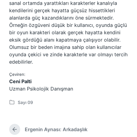
sanal ortamda yarattıkları karakterler kanalıyla
kendilerini gerçek hayatta güçsüz hissettikleri
alanlarda güç kazandıklarını öne sürmektedir.
Örneğin özgüveni düşük bir kullanıcı, oyunda güçlü
bir oyun karakteri olarak gerçek hayatta kendini
eksik gördüğü alanı kapatmaya çalışıyor olabilir.
Olumsuz bir beden imajına sahip olan kullanıcılar
oyunda çekici ve zinde karakterle var olmayı tercih
edebilirler.
Çeviren:
Ceni Palti
Uzman Psikolojik Danışman
Sayı 09
P
o
s
t
Ergenin Aynası: Arkadaşlık
e
Ö