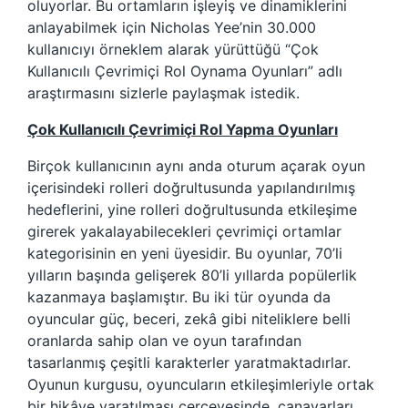
oluyorlar. Bu ortamların işleyiş ve dinamiklerini
anlayabilmek için Nicholas Yee’nin 30.000
kullanıcıyı örneklem alarak yürüttüğü “Çok
Kullanıcılı Çevrimiçi Rol Oynama Oyunları” adlı
araştırmasını sizlerle paylaşmak istedik.
Çok Kullanıcılı Çevrimiçi Rol Yapma Oyunları
Birçok kullanıcının aynı anda oturum açarak oyun
içerisindeki rolleri doğrultusunda yapılandırılmış
hedeflerini, yine rolleri doğrultusunda etkileşime
girerek yakalayabilecekleri çevrimiçi ortamlar
kategorisinin en yeni üyesidir. Bu oyunlar, 70’li
yılların başında gelişerek 80’li yıllarda popülerlik
kazanmaya başlamıştır. Bu iki tür oyunda da
oyuncular güç, beceri, zekâ gibi niteliklere belli
oranlarda sahip olan ve oyun tarafından
tasarlanmış çeşitli karakterler yaratmaktadırlar.
Oyunun kurgusu, oyuncuların etkileşimleriyle ortak
bir hikâye yaratılması çerçevesinde, canavarları