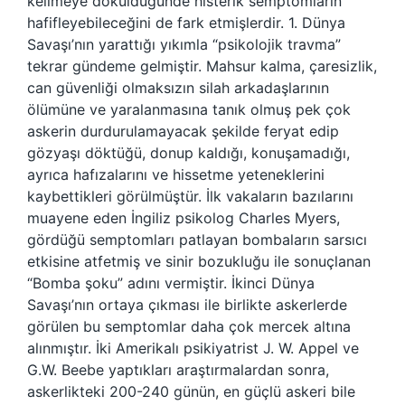
kelimeye döküldüğünde histerik semptomların
hafifleyebileceğini de fark etmişlerdir. 1. Dünya
Savaşı’nın yarattığı yıkımla “psikolojik travma”
tekrar gündeme gelmiştir. Mahsur kalma, çaresizlik,
can güvenliği olmaksızın silah arkadaşlarının
ölümüne ve yaralanmasına tanık olmuş pek çok
askerin durdurulamayacak şekilde feryat edip
gözyaşı döktüğü, donup kaldığı, konuşamadığı,
ayrıca hafızalarını ve hissetme yeteneklerini
kaybettikleri görülmüştür. İlk vakaların bazılarını
muayene eden İngiliz psikolog Charles Myers,
gördüğü semptomları patlayan bombaların sarsıcı
etkisine atfetmiş ve sinir bozukluğu ile sonuçlanan
“Bomba şoku” adını vermiştir. İkinci Dünya
Savaşı’nın ortaya çıkması ile birlikte askerlerde
görülen bu semptomlar daha çok mercek altına
alınmıştır. İki Amerikalı psikiyatrist J. W. Appel ve
G.W. Beebe yaptıkları araştırmalardan sonra,
askerlikteki 200-240 günün, en güçlü askeri bile