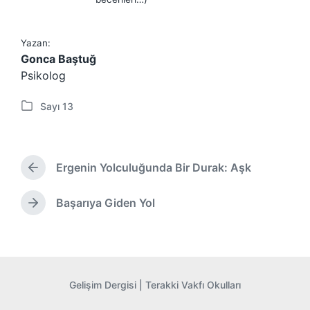
Yazan:
Gonca Baştuğ
Psikolog
Sayı 13
P
o
s
t
Ergenin Yolculuğunda Bir Durak: Aşk
e
Ö
d
n
i
c
Başarıya Giden Yol
S
e
n
o
k
n
i
r
y
a
a
k
z
Gelişim Dergisi |
Terakki Vakfı Okulları
i
ı
Y