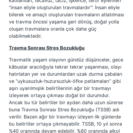
katliamları, tecavüz, taciz, işkence, terör eylemleri
“insan eliyle oluşturulan travmalardır’”. İnsan eliyle
bilerek ve amaçlı oluşturulan travmaların atlatılması
ve travma öncesi yaşama geri dönüş, doğal yolla
oluşan travmalara oranla çok daha güç
olabilmektedir.
Travma Sonrası Stres Bozukluğu
Travmatik yaşam olayının gündüz düşünceler, gece
kâbuslar aracılığıyla tekrar tekrar yaşanması, olayı
hatırlatan yer ve durumlardan uzak durma çabaları
ve “uykusuzluk-huzursuzluk-öfke patlamaları” gibi
aşırı uyarılmışlık belirtilerinin ağır bir travmayı
izleyerek ortaya çıkması doğal bir durumdur.
Ancak bu tür belirtiler bir aydan daha uzun sürerse
buna Travma Sonrası Stres Bozukluğu (TSSB) adı
verilir. Bazen ağır bir travmayı izleyen ilk günlerde
bu belirtiler ortaya çıkmayabilir. TSSB, 10 yıl sonra
%40 oranında devam edebilir. %80 oranında alkol