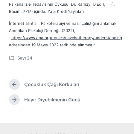
Psikanalizle Tedavisinin Öyküsü. Dr. Ramzy, I.(Ed.), (1.
Basım, 7-17) içinde. Yapı Kredi Yayınları
İnternet alıntısı, Psikoterapiyi ve nasıl çalıştığını anlamak,
Amerikan Psikoloji Derneği. (2022),
https://www.apa.org/topics/psychotherapy/understanding
adresinden 19 Mayıs 2022 tarihinde alınmıştır.
Sayı 24
P
o
s
t
Çocukluk Çağı Korkuları
e
Ö
d
n
i
c
Hayır Diyebilmenin Gücü
S
e
n
o
k
n
i
r
y
a
a
k