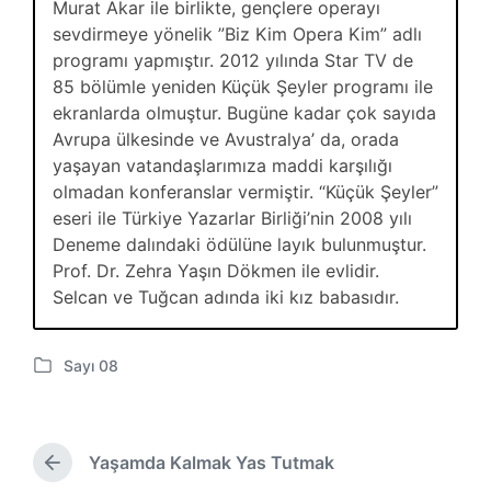
Murat Akar ile birlikte, gençlere operayı
sevdirmeye yönelik ”Biz Kim Opera Kim” adlı
programı yapmıştır. 2012 yılında Star TV de
85 bölümle yeniden Küçük Şeyler programı ile
ekranlarda olmuştur. Bugüne kadar çok sayıda
Avrupa ülkesinde ve Avustralya’ da, orada
yaşayan vatandaşlarımıza maddi karşılığı
olmadan konferanslar vermiştir. “Küçük Şeyler”
eseri ile Türkiye Yazarlar Birliği’nin 2008 yılı
Deneme dalındaki ödülüne layık bulunmuştur.
Prof. Dr. Zehra Yaşın Dökmen ile evlidir.
Selcan ve Tuğcan adında iki kız babasıdır.
Sayı 08
P
o
s
t
Yaşamda Kalmak Yas Tutmak
e
Ö
d