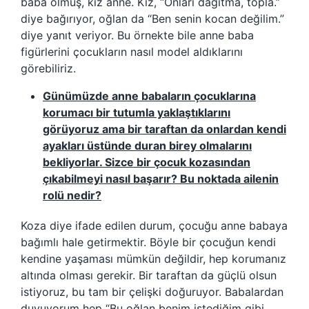
baba olmuş, kız anne. Kız, “Onları dağıtma, topla.”
diye bağırıyor, oğlan da “Ben senin kocan değilim.”
diye yanıt veriyor. Bu örnekte bile anne baba
figürlerini çocukların nasıl model aldıklarını
görebiliriz.
Günümüzde anne babaların çocuklarına
korumacı bir tutumla yaklaştıklarını
görüyoruz ama bir taraftan da onlardan kendi
ayakları üstünde duran birey olmalarını
bekliyorlar. Sizce bir çocuk kozasından
çıkabilmeyi nasıl başarır? Bu noktada ailenin
rolü nedir?
Koza diye ifade edilen durum, çocuğu anne babaya
bağımlı hale getirmektir. Böyle bir çocuğun kendi
kendine yaşaması mümkün değildir, hep korumanız
altında olması gerekir. Bir taraftan da güçlü olsun
istiyoruz, bu tam bir çelişki doğuruyor. Babalardan
duyuyorum hep “Bu oğlan benim istediğim gibi