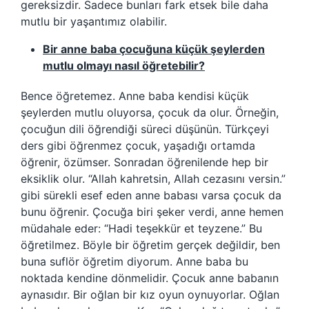
gereksizdir. Sadece bunları fark etsek bile daha
mutlu bir yaşantımız olabilir.
Bir anne baba çocuğuna küçük şeylerden
mutlu olmayı nasıl öğretebilir?
Bence öğretemez. Anne baba kendisi küçük
şeylerden mutlu oluyorsa, çocuk da olur. Örneğin,
çocuğun dili öğrendiği süreci düşünün. Türkçeyi
ders gibi öğrenmez çocuk, yaşadığı ortamda
öğrenir, özümser. Sonradan öğrenilende hep bir
eksiklik olur. “Allah kahretsin, Allah cezasını versin.”
gibi sürekli esef eden anne babası varsa çocuk da
bunu öğrenir. Çocuğa biri şeker verdi, anne hemen
müdahale eder: “Hadi teşekkür et teyzene.” Bu
öğretilmez. Böyle bir öğretim gerçek değildir, ben
buna suflör öğretim diyorum. Anne baba bu
noktada kendine dönmelidir. Çocuk anne babanın
aynasıdır. Bir oğlan bir kız oyun oynuyorlar. Oğlan