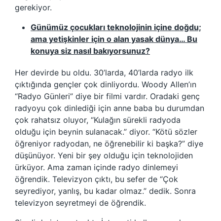
gerekiyor.
Günümüz çocukları teknolojinin içine doğdu;
ama yetişkinler için o alan yasak dünya… Bu
konuya siz nasıl bakıyorsunuz?
Her devirde bu oldu. 30’larda, 40’larda radyo ilk
çıktığında gençler çok dinliyordu. Woody Allen’ın
“Radyo Günleri” diye bir filmi vardır. Oradaki genç
radyoyu çok dinlediği için anne baba bu durumdan
çok rahatsız oluyor, “Kulağın sürekli radyoda
olduğu için beynin sulanacak.” diyor. “Kötü sözler
öğreniyor radyodan, ne öğrenebilir ki başka?” diye
düşünüyor. Yeni bir şey olduğu için teknolojiden
ürküyor. Ama zaman içinde radyo dinlemeyi
öğrendik. Televizyon çıktı, bu sefer de “Çok
seyrediyor, yanlış, bu kadar olmaz.” dedik. Sonra
televizyon seyretmeyi de öğrendik.