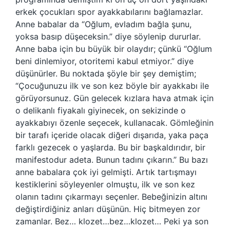
erkek çocukları spor ayakkabılarını bağlamazlar.
Anne babalar da “Oğlum, evladım bağla şunu,
yoksa basıp düşeceksin.” diye söylenip dururlar.
Anne baba için bu büyük bir olaydır; çünkü “Oğlum
beni dinlemiyor, otoritemi kabul etmiyor.” diye
düşünürler. Bu noktada şöyle bir şey demiştim;
“Çocuğunuzu ilk ve son kez böyle bir ayakkabı ile
görüyorsunuz. Gün gelecek kızlara hava atmak için
o delikanlı fiyakalı giyinecek, on sekizinde o
ayakkabıyı özenle seçecek, kullanacak. Gömleğinin
bir tarafı içeride olacak diğeri dışarıda, yaka paça
farklı gezecek o yaşlarda. Bu bir başkaldırıdır, bir
manifestodur adeta. Bunun tadını çıkarın.” Bu bazı
anne babalara çok iyi gelmişti. Artık tartışmayı
kestiklerini söyleyenler olmuştu, ilk ve son kez
olanın tadını çıkarmayı seçenler. Bebeğinizin altını
değiştirdiğiniz anları düşünün. Hiç bitmeyen zor
zamanlar. Bez… klozet…bez…klozet… Peki ya son