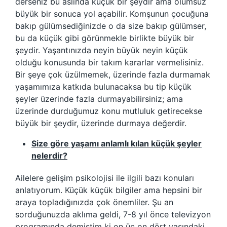
derseniz bu aslında küçük bir şeydir ama olumsuz
büyük bir sonuca yol açabilir. Komşunun çocuğuna
bakıp gülümsediğinizde o da size bakıp gülümser,
bu da küçük gibi görünmekle birlikte büyük bir
şeydir. Yaşantınızda neyin büyük neyin küçük
olduğu konusunda bir takım kararlar vermelisiniz.
Bir şeye çok üzülmemek, üzerinde fazla durmamak
yaşamımıza katkıda bulunacaksa bu tip küçük
şeyler üzerinde fazla durmayabilirsiniz; ama
üzerinde durduğumuz konu mutluluk getirecekse
büyük bir şeydir, üzerinde durmaya değerdir.
Size göre yaşamı anlamlı kılan küçük şeyler
nelerdir?
Ailelere gelişim psikolojisi ile ilgili bazı konuları
anlatıyorum. Küçük küçük bilgiler ama hepsini bir
araya topladığınızda çok önemliler. Şu an
sorduğunuzda aklıma geldi, 7-8 yıl önce televizyon
programında demiştim ki on üç on dört yaşındaki