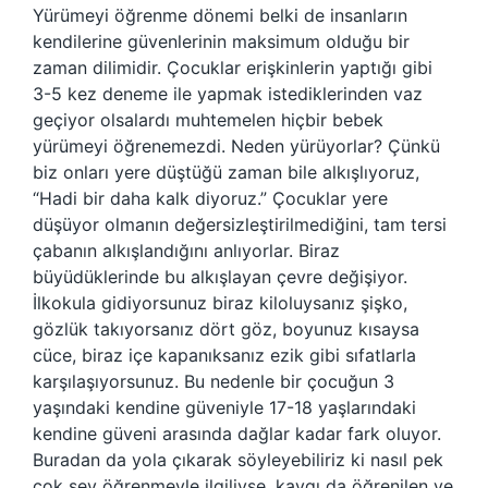
Yürümeyi öğrenme dönemi belki de insanların
kendilerine güvenlerinin maksimum olduğu bir
zaman dilimidir. Çocuklar erişkinlerin yaptığı gibi
3-5 kez deneme ile yapmak istediklerinden vaz
geçiyor olsalardı muhtemelen hiçbir bebek
yürümeyi öğrenemezdi. Neden yürüyorlar? Çünkü
biz onları yere düştüğü zaman bile alkışlıyoruz,
“Hadi bir daha kalk diyoruz.” Çocuklar yere
düşüyor olmanın değersizleştirilmediğini, tam tersi
çabanın alkışlandığını anlıyorlar. Biraz
büyüdüklerinde bu alkışlayan çevre değişiyor.
İlkokula gidiyorsunuz biraz kiloluysanız şişko,
gözlük takıyorsanız dört göz, boyunuz kısaysa
cüce, biraz içe kapanıksanız ezik gibi sıfatlarla
karşılaşıyorsunuz. Bu nedenle bir çocuğun 3
yaşındaki kendine güveniyle 17-18 yaşlarındaki
kendine güveni arasında dağlar kadar fark oluyor.
Buradan da yola çıkarak söyleyebiliriz ki nasıl pek
çok şey öğrenmeyle ilgiliyse, kaygı da öğrenilen ve