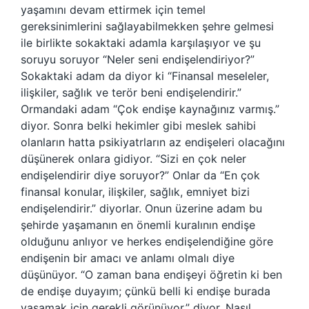
yaşamını devam ettirmek için temel
gereksinimlerini sağlayabilmekken şehre gelmesi
ile birlikte sokaktaki adamla karşılaşıyor ve şu
soruyu soruyor “Neler seni endişelendiriyor?”
Sokaktaki adam da diyor ki “Finansal meseleler,
ilişkiler, sağlık ve terör beni endişelendirir.”
Ormandaki adam “Çok endişe kaynağınız varmış.”
diyor. Sonra belki hekimler gibi meslek sahibi
olanların hatta psikiyatrların az endişeleri olacağını
düşünerek onlara gidiyor. “Sizi en çok neler
endişelendirir diye soruyor?” Onlar da “En çok
finansal konular, ilişkiler, sağlık, emniyet bizi
endişelendirir.” diyorlar. Onun üzerine adam bu
şehirde yaşamanın en önemli kuralının endişe
olduğunu anlıyor ve herkes endişelendiğine göre
endişenin bir amacı ve anlamı olmalı diye
düşünüyor. “O zaman bana endişeyi öğretin ki ben
de endişe duyayım; çünkü belli ki endişe burada
yaşamak için gerekli görünüyor.” diyor. Nasıl