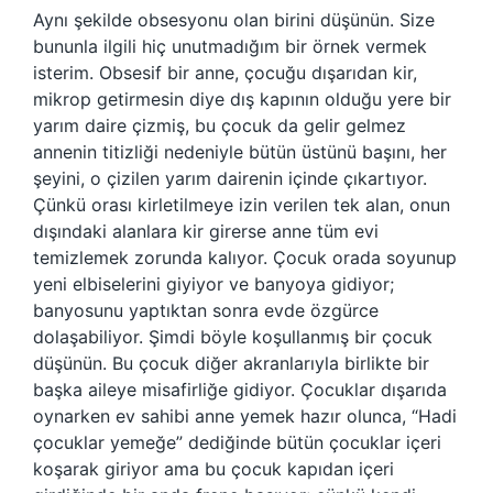
Aynı şekilde obsesyonu olan birini düşünün. Size
bununla ilgili hiç unutmadığım bir örnek vermek
isterim. Obsesif bir anne, çocuğu dışarıdan kir,
mikrop getirmesin diye dış kapının olduğu yere bir
yarım daire çizmiş, bu çocuk da gelir gelmez
annenin titizliği nedeniyle bütün üstünü başını, her
şeyini, o çizilen yarım dairenin içinde çıkartıyor.
Çünkü orası kirletilmeye izin verilen tek alan, onun
dışındaki alanlara kir girerse anne tüm evi
temizlemek zorunda kalıyor. Çocuk orada soyunup
yeni elbiselerini giyiyor ve banyoya gidiyor;
banyosunu yaptıktan sonra evde özgürce
dolaşabiliyor. Şimdi böyle koşullanmış bir çocuk
düşünün. Bu çocuk diğer akranlarıyla birlikte bir
başka aileye misafirliğe gidiyor. Çocuklar dışarıda
oynarken ev sahibi anne yemek hazır olunca, “Hadi
çocuklar yemeğe” dediğinde bütün çocuklar içeri
koşarak giriyor ama bu çocuk kapıdan içeri