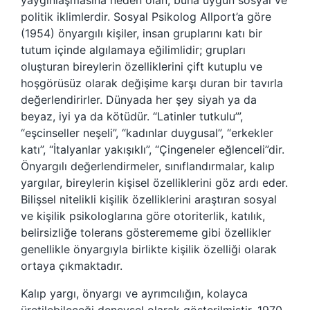
yaygınlaşmasına neden olan, buna uygun sosyal ve
politik iklimlerdir. Sosyal Psikolog Allport’a göre
(1954) önyargılı kişiler, insan gruplarını katı bir
tutum içinde algılamaya eğilimlidir; grupları
oluşturan bireylerin özelliklerini çift kutuplu ve
hoşgörüsüz olarak değişime karşı duran bir tavırla
değerlendirirler. Dünyada her şey siyah ya da
beyaz, iyi ya da kötüdür. “Latinler tutkulu’”,
“eşcinseller neşeli”, “kadınlar duygusal”, “erkekler
katı”, “İtalyanlar yakışıklı”, “Çingeneler eğlenceli”dir.
Önyargılı değerlendirmeler, sınıflandırmalar, kalıp
yargılar, bireylerin kişisel özelliklerini göz ardı eder.
Bilişsel nitelikli kişilik özelliklerini araştıran sosyal
ve kişilik psikologlarına göre otoriterlik, katılık,
belirsizliğe tolerans gösterememe gibi özellikler
genellikle önyargıyla birlikte kişilik özelliği olarak
ortaya çıkmaktadır.
Kalıp yargı, önyargı ve ayrımcılığın, kolayca