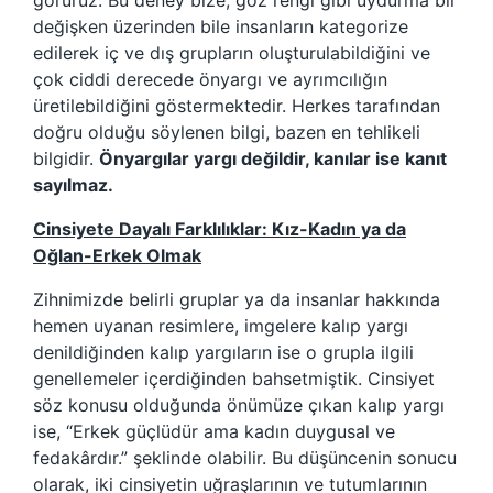
görürüz. Bu deney bize, göz rengi gibi uydurma bir
değişken üzerinden bile insanların kategorize
edilerek iç ve dış grupların oluşturulabildiğini ve
çok ciddi derecede önyargı ve ayrımcılığın
üretilebildiğini göstermektedir. Herkes tarafından
doğru olduğu söylenen bilgi, bazen en tehlikeli
bilgidir.
Önyargılar yargı değildir, kanılar ise kanıt
sayılmaz.
Cinsiyete Dayalı Farklılıklar: Kız-Kadın ya da
Oğlan-Erkek Olmak
Zihnimizde belirli gruplar ya da insanlar hakkında
hemen uyanan resimlere, imgelere kalıp yargı
denildiğinden kalıp yargıların ise o grupla ilgili
genellemeler içerdiğinden bahsetmiştik. Cinsiyet
söz konusu olduğunda önümüze çıkan kalıp yargı
ise, “Erkek güçlüdür ama kadın duygusal ve
fedakârdır.” şeklinde olabilir. Bu düşüncenin sonucu
olarak, iki cinsiyetin uğraşlarının ve tutumlarının