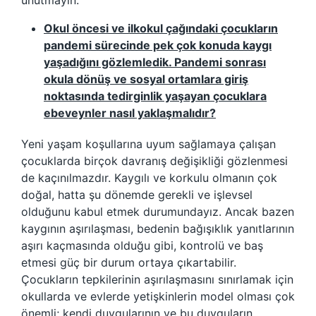
unutmayın.
Okul öncesi ve ilkokul çağındaki çocukların
pandemi sürecinde pek çok konuda kaygı
yaşadığını gözlemledik. Pandemi sonrası
okula dönüş ve sosyal ortamlara giriş
noktasında tedirginlik yaşayan çocuklara
ebeveynler nasıl yaklaşmalıdır?
Yeni yaşam koşullarına uyum sağlamaya çalışan
çocuklarda birçok davranış değişikliği gözlenmesi
de kaçınılmazdır. Kaygılı ve korkulu olmanın çok
doğal, hatta şu dönemde gerekli ve işlevsel
olduğunu kabul etmek durumundayız. Ancak bazen
kaygının aşırılaşması, bedenin bağışıklık yanıtlarının
aşırı kaçmasında olduğu gibi, kontrolü ve baş
etmesi güç bir durum ortaya çıkartabilir.
Çocukların tepkilerinin aşırılaşmasını sınırlamak için
okullarda ve evlerde yetişkinlerin model olması çok
önemli; kendi duygularının ve bu duyguların