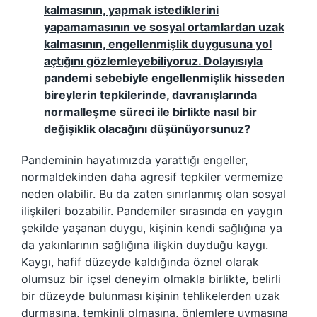
kalmasının, yapmak istediklerini
yapamamasının ve sosyal ortamlardan uzak
kalmasının, engellenmişlik duygusuna yol
açtığını gözlemleyebiliyoruz. Dolayısıyla
pandemi sebebiyle engellenmişlik hisseden
bireylerin tepkilerinde, davranışlarında
normalleşme süreci ile birlikte nasıl bir
değişiklik olacağını düşünüyorsunuz?
Pandeminin hayatımızda yarattığı engeller,
normaldekinden daha agresif tepkiler vermemize
neden olabilir. Bu da zaten sınırlanmış olan sosyal
ilişkileri bozabilir. Pandemiler sırasında en yaygın
şekilde yaşanan duygu, kişinin kendi sağlığına ya
da yakınlarının sağlığına ilişkin duyduğu kaygı.
Kaygı, hafif düzeyde kaldığında öznel olarak
olumsuz bir içsel deneyim olmakla birlikte, belirli
bir düzeyde bulunması kişinin tehlikelerden uzak
durmasına, temkinli olmasına, önlemlere uymasına