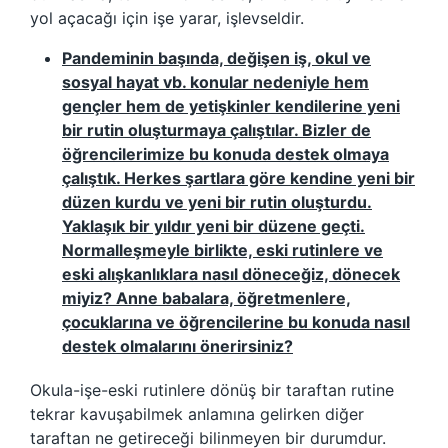
yol açacağı için işe yarar, işlevseldir.
Pandeminin başında, değişen iş, okul ve
sosyal hayat vb. konular nedeniyle hem
gençler hem de yetişkinler kendilerine yeni
bir rutin oluşturmaya çalıştılar. Bizler de
öğrencilerimize bu konuda destek olmaya
çalıştık. Herkes şartlara göre kendine yeni bir
düzen kurdu ve yeni bir rutin oluşturdu.
Yaklaşık bir yıldır yeni bir düzene geçti.
Normalleşmeyle birlikte, eski rutinlere ve
eski alışkanlıklara nasıl döneceğiz, dönecek
miyiz? Anne babalara, öğretmenlere,
çocuklarına ve öğrencilerine bu konuda nasıl
destek olmalarını önerirsiniz?
Okula-işe-eski rutinlere dönüş bir taraftan rutine
tekrar kavuşabilmek anlamına gelirken diğer
taraftan ne getireceği bilinmeyen bir durumdur.