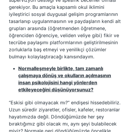
süpervizyon desteği ve spesifik beceriler olması
gerekiyor. Bu amaçla kapsamlı okul iklimini
iyileştirici sosyal duygusal gelişim programlarının
tasarlanıp uygulanmasının ve paydaşların kendi alt
grupları arasında (öğretmenden öğretmene,
öğrenciden öğrenciye, veliden veliye gibi) fikir ve
tecrübe paylaşımı platformlarının geliştirilmesinin
zorluklarla baş etmeyi ve yenilikçi çözümler
bulmayı kolaylaştıracağı kanısındayım.
Normalleşmeyle birlikte, tam zamanlı
çalışmaya dönüş ve okulların açılmasının
insan psikolojisini hangi yönlerden
etkileyeceğini düşünüyorsunuz?
“Eskisi gibi olmayacak mı?” endişesi hissedebiliriz.
Uzun süredir ziyaretler, ofisler, kafeler, restoranlar
hayatımızda değil. Döndüğümüzde her şey
bıraktığımız gibi olacak mı, aynı şeyi bulabilecek
miyiz? Normale geri döndüğümüzde öncelikle