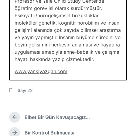
Profesör ve Yale Child Study Center’da
öğretim görevlisi olarak sürdürmüştür.
Psikiyatri/nörogelişimsel bozukluklar,
moleküler genetik, kognitif nörobilim ve insan
gelişimi alanında çok sayıda bilimsel araştırma
ve yayın yapmıştır. İnsanın büyüme sürecini ve
beyin gelişimini herkesin anlaması ve hayatına
uygulaması amacıyla anne-babalık ve çalışma
hayatı hakkında yazıp çizmektedir.
www.yankiyazgan.com
Sayı 22
P
o
s
t
Elbet Bir Gün Kavuşacağız…
e
Ö
d
n
i
c
Bir Kontrol Bulmacası
S