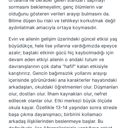
ortalama ile beraber gelen standart sapmayı
sormasını beklemeyelim; genç ölümlerin var
olduğunu gösteren verileri arayıp bulmasını da.
Bilime düşen bu riski ve tehlikeyi korkutmak değil
aydınlatmak amacıyla ortaya koymasıdır.
Evin ve ailenin gelişim üzerindeki güncel etkisi yaş
büyüdükçe, hele lise yıllarına vardığımızda epeyce
azalır; baştaki etkinin gücü hiç kaybolmadığı için
devam eden etkiyi ailenin o andaki tutum ve
davranışlarının çok daha “hafif” kalan etkisiyle
karıştırırız. Gencin bağımsızlık yollarını arayışı
içerisinde görünürdeki ana karakterler hayatındaki
arkadaşları, okuldaki öğretmenleri olur. Düşmanları
olur, dostları olur. İlham kaynakları olur, nefret
edilecek olanlar olur. Etki merkezi büyük ölçüde
okula kayar. Özellikle 13-14 yaşından sonra stresle
başa çıkma dayanışmacı, birbirini kollamacı
arkadaş ilişkilerinden beslenmeye başlar. Bu