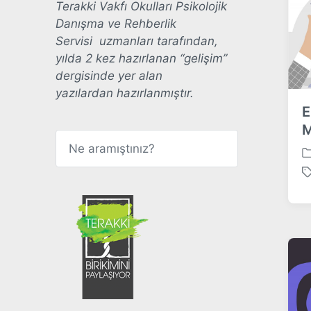
Terakki Vakfı Okulları Psikolojik
Danışma ve Rehberlik
Servisi uzmanları tarafından,
yılda 2 kez hazırlanan “gelişim”
dergisinde yer alan
yazılardan hazırlanmıştır.
E
M
A
r
P
a
o
T
s
a
t
g
e
g
d
e
i
d
n
w
i
t
h