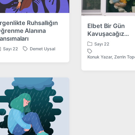
rgenlikte Ruhsallığın
Elbet Bir Gün
ğrenme Alanına
Kavuşacağız…
ansımaları
Sayı 22
P
Sayı 22
Demet Uysal
T
o
Konuk Yazar
,
Zerrin Top
T
a
s
a
g
t
g
g
e
g
e
d
e
d
i
d
w
n
w
i
i
t
t
h
h