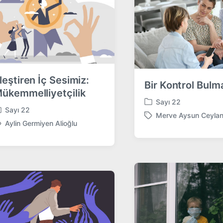
leştiren İç Sesimiz:
Bir Kontrol Bulm
ükemmelliyetçilik
Sayı 22
P
Sayı 22
Merve Aysun Ceyla
o
T
Aylin Germiyen Alioğlu
s
a
t
g
e
g
d
e
i
d
n
w
i
t
h