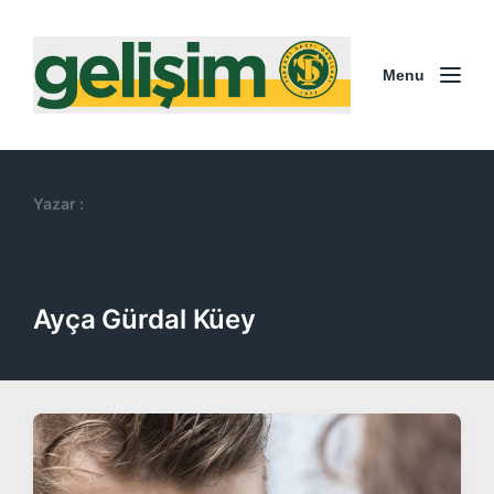
Menu
Yazar :
Ayça Gürdal Küey