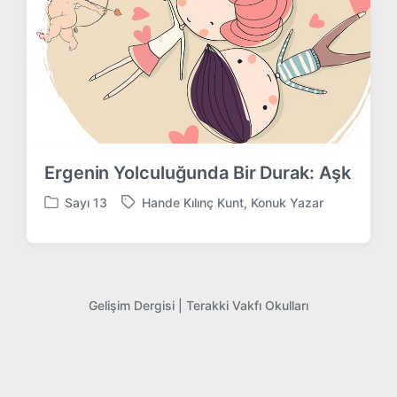
Ergenin Yolculuğunda Bir Durak: Aşk
Sayı 13
Hande Kılınç Kunt
,
Konuk Yazar
P
T
o
a
s
g
t
g
e
e
d
d
Gelişim Dergisi |
Terakki Vakfı Okulları
i
w
n
i
t
h