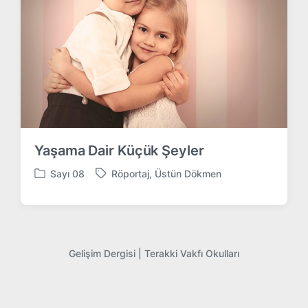
Yaşama Dair Küçük Şeyler
Sayı 08
Röportaj
,
Üstün Dökmen
P
T
o
a
s
g
t
g
e
e
d
d
Gelişim Dergisi |
Terakki Vakfı Okulları
i
w
n
i
t